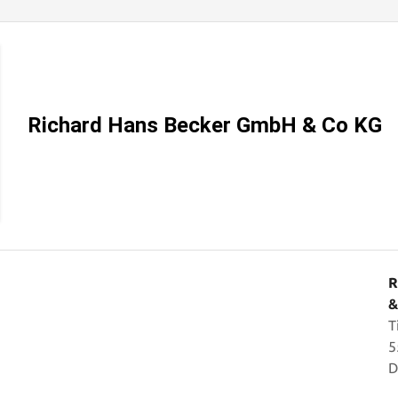
Richard Hans Becker GmbH & Co KG
R
&
T
5
D